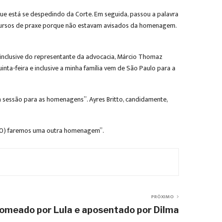
ue está se despedindo da Corte. Em seguida, passou a palavra
iscursos de praxe porque não estavam avisados da homenagem.
inclusive do representante da advocacia, Márcio Thomaz
ta-feira e inclusive a minha família vem de São Paulo para a
a sessão para as homenagens”. Ayres Britto, candidamente,
ã (30) faremos uma outra homenagem”.
PRÓXIMO
omeado por Lula e aposentado por Dilma