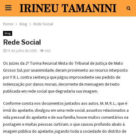
PRIMARY
MENU
Home
blog
Rede Social
blog
Rede Social
13 de julho de 2016
442
Os Juízes da 2ª Turma Recursal Mista do Tribunal de Justiça de Mato
Grosso Sul, por unanimidade, deram provimento ao recurso interposto
por F. R. L. contra sentença que julgou improcedente seu pedido de
indenização por danos morais, decorrente de mensagem de texto
publicada em rede social que degradaria sua imagem.
Conforme consta nos documentos juntados aos autos, M. M. R. L., que é
irmã do apelante, divulgou em uma rede social, assuntos relacionados a
vida pessoal do apelante e de sua família, houve muitos comentários na
postagem e muitas pessoas curtiram, o que causou profundo abalo à
imagem pública do apelante, jogando toda a sociedade do distrito de