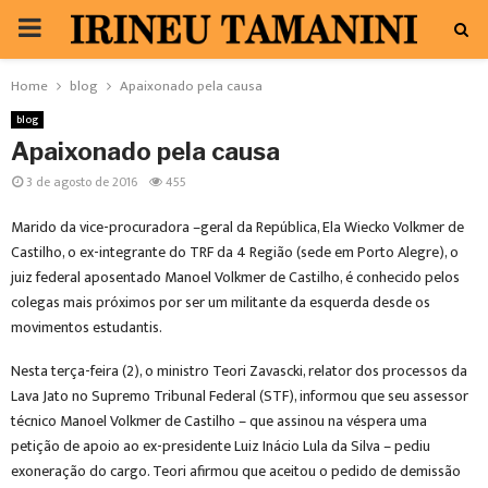
PRIMARY
MENU
Home
blog
Apaixonado pela causa
blog
Apaixonado pela causa
3 de agosto de 2016
455
Marido da vice-procuradora –geral da República, Ela Wiecko Volkmer de
Castilho, o ex-integrante do TRF da 4 Região (sede em Porto Alegre), o
juiz federal aposentado Manoel Volkmer de Castilho, é conhecido pelos
colegas mais próximos por ser um militante da esquerda desde os
movimentos estudantis.
Nesta terça-feira (2), o ministro Teori Zavascki, relator dos processos da
Lava Jato no Supremo Tribunal Federal (STF), informou que seu assessor
técnico Manoel Volkmer de Castilho – que assinou na véspera uma
petição de apoio ao ex-presidente Luiz Inácio Lula da Silva – pediu
exoneração do cargo. Teori afirmou que aceitou o pedido de demissão