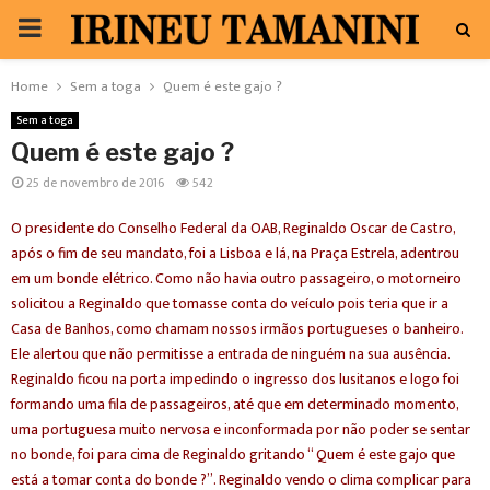
PRIMARY
MENU
Home
Sem a toga
Quem é este gajo ?
Sem a toga
Quem é este gajo ?
25 de novembro de 2016
542
O presidente do Conselho Federal da OAB, Reginaldo Oscar de Castro,
após o fim de seu mandato, foi a Lisboa e lá, na Praça Estrela, adentrou
em um bonde elétrico. Como não havia outro passageiro, o motorneiro
solicitou a Reginaldo que tomasse conta do veículo pois teria que ir a
Casa de Banhos, como chamam nossos irmãos portugueses o banheiro.
Ele alertou que não permitisse a entrada de ninguém na sua ausência.
Reginaldo ficou na porta impedindo o ingresso dos lusitanos e logo foi
formando uma fila de passageiros, até que em determinado momento,
uma portuguesa muito nervosa e inconformada por não poder se sentar
no bonde, foi para cima de Reginaldo gritando “ Quem é este gajo que
está a tomar conta do bonde ?”. Reginaldo vendo o clima complicar para