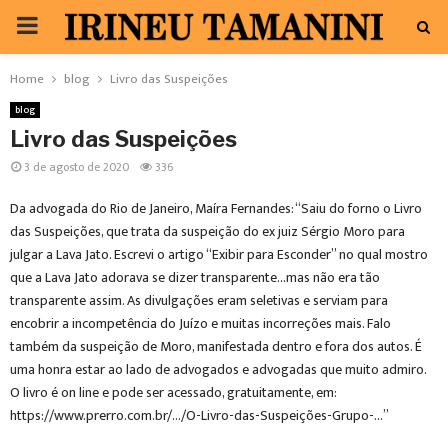
PRIMARY
MENU
Home
blog
Livro das Suspeições
blog
Livro das Suspeições
3 de agosto de 2020
336
Da advogada do Rio de Janeiro, Maíra Fernandes: “Saiu do forno o Livro
das Suspeições, que trata da suspeição do ex juiz Sérgio Moro para
julgar a Lava Jato. Escrevi o artigo “Exibir para Esconder” no qual mostro
que a Lava Jato adorava se dizer transparente…mas não era tão
transparente assim. As divulgações eram seletivas e serviam para
encobrir a incompetência do Juízo e muitas incorreções mais. Falo
também da suspeição de Moro, manifestada dentro e fora dos autos. É
uma honra estar ao lado de advogados e advogadas que muito admiro.
O livro é on line e pode ser acessado, gratuitamente, em:
https://www.prerro.com.br/…/O-Livro-das-Suspeições-Grupo-…”