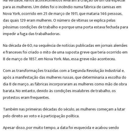
Na verdade, vários acontecimentos levaram à criação de um dia especial
para as mulheres. Um deles foi o incêndio numa fábrica de camisas em
Nova York, ocorrido em 25 de março de 1911, que mataria 146 pessoas,
das quais 129 eram mulheres. O número de vítimas se explica pelas
péssimas condições de trabalho e porque uma porta estava fechada para
impedir a fuga das trabalhadoras.
Na década de 60, na sequência de notícias publicadas em jornais alemães
e franceses foi criado o mito de uma suposta greve que teria ocorrido em
8 de março de 1857, em Nova York. Mas, essa greve não aconteceu.
Com as transformações trazidas com a Segunda Revolução Industrial e,
após a manifestação das mulheres russas, que determinaria a escolha do
dia 8 de março, as fábricas incorporaram as mulheres como mão de obra
barata. No entanto, devido às condições insalubres de trabalho, os
protestos eram frequentes.
Também nas primeiras décadas do século, as mulheres começam a lutar
pelo direito ao voto e à participação política.
Apesar disso, por muito tempo, a data foi esquecida e acabou sendo