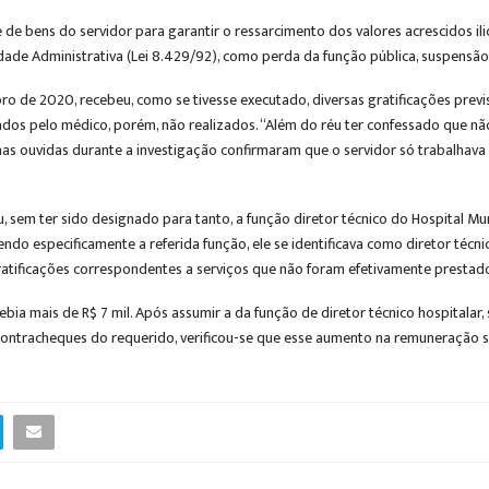
e bens do servidor para garantir o ressarcimento dos valores acrescidos ilic
ade Administrativa (Lei 8.429/92), como perda da função pública, suspensão d
 de 2020, recebeu, como se tivesse executado, diversas gratificações prevista
ados pelo médico, porém, não realizados. “Além do réu ter confessado que não 
as ouvidas durante a investigação confirmaram que o servidor só trabalhava 
 sem ter sido designado para tanto, a função diretor técnico do Hospital Mun
endo especificamente a referida função, ele se identificava como diretor técn
ratificações correspondentes a serviços que não foram efetivamente prestad
cebia mais de R$ 7 mil. Após assumir a da função de diretor técnico hospitala
ontracheques do requerido, verificou-se que esse aumento na remuneração só f