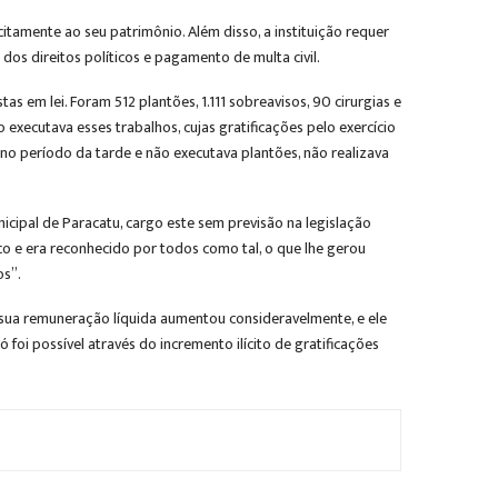
itamente ao seu patrimônio. Além disso, a instituição requer
os direitos políticos e pagamento de multa civil.
s em lei. Foram 512 plantões, 1.111 sobreavisos, 90 cirurgias e
executava esses trabalhos, cujas gratificações pelo exercício
no período da tarde e não executava plantões, não realizava
icipal de Paracatu, cargo este sem previsão na legislação
ico e era reconhecido por todos como tal, o que lhe gerou
os”.
r, sua remuneração líquida aumentou consideravelmente, e ele
oi possível através do incremento ilícito de gratificações