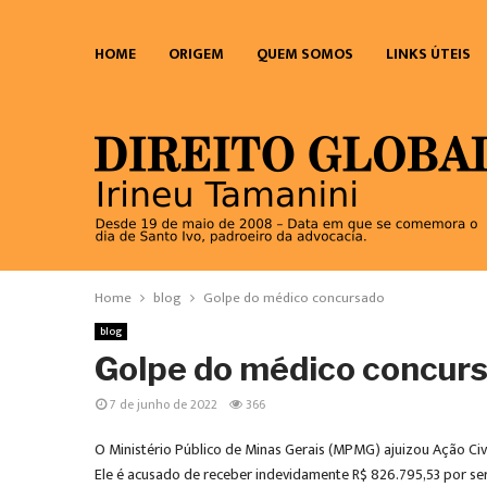
HOME
ORIGEM
QUEM SOMOS
LINKS ÚTEIS
Home
blog
Golpe do médico concursado
blog
Golpe do médico concur
7 de junho de 2022
366
O Ministério Público de Minas Gerais (MPMG) ajuizou Ação Civi
Ele é acusado de receber indevidamente R$ 826.795,53 por ser