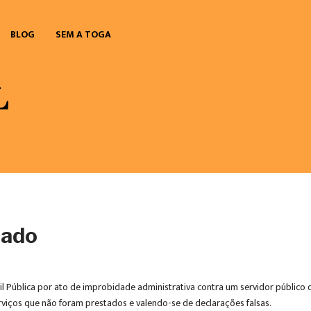
BLOG
SEM A TOGA
sado
l Pública por ato de improbidade administrativa contra um servidor público d
viços que não foram prestados e valendo-se de declarações falsas.