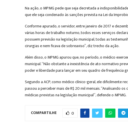
Na ação, o MPMG pede que seja decretada a indisponibilidade d
que ele seja condenado às sanções prevista na Lei da Improbid
Conforme apurado, o servidor, entre janeiro de 2017 e dezembro
várias horas de trabalho noturno, todos esses serviços declar
possuem previsão na legislação municipal, todas as testemunh
cirurgias e nem ficava de sobreaviso”, diz trecho da ação.
Além disso, o MPMG apurou que, no período, o médico exerceu,
municipal. “Não obstante a inexistência de ato normativo prev
poder e liberdade para lançar em seu quadro de frequência g
Segundo a ACP, como médico clínico-geral, ele dificilmente re
passou a perceber mais de R$ 20 mil mensais. “Analisando os c
médicas previstas na legislação municipal”, defende o MPMG.
COMPARTILHE
0