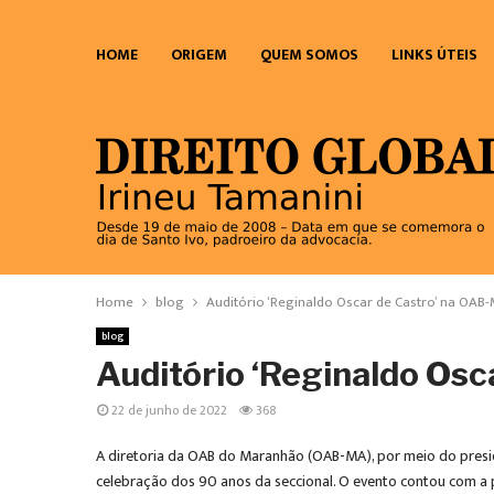
HOME
ORIGEM
QUEM SOMOS
LINKS ÚTEIS
Home
blog
Auditório ‘Reginaldo Oscar de Castro’ na OAB
blog
Auditório ‘Reginaldo Os
22 de junho de 2022
368
A diretoria da OAB do Maranhão (OAB-MA), por meio do presid
celebração dos 90 anos da seccional. O evento contou com a p