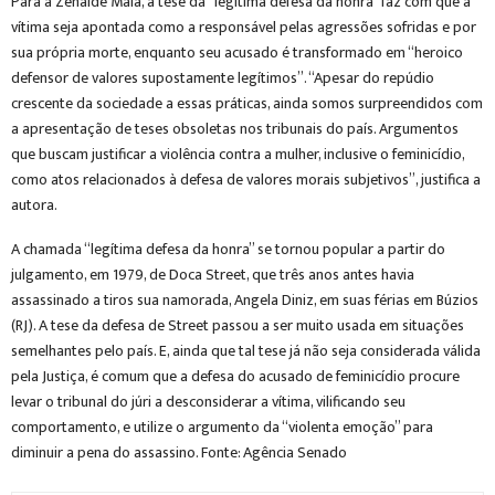
Para a Zenaide Maia, a tese da “legítima defesa da honra” faz com que a
vítima seja apontada como a responsável pelas agressões sofridas e por
sua própria morte, enquanto seu acusado é transformado em “heroico
defensor de valores supostamente legítimos”. “Apesar do repúdio
crescente da sociedade a essas práticas, ainda somos surpreendidos com
a apresentação de teses obsoletas nos tribunais do país. Argumentos
que buscam justificar a violência contra a mulher, inclusive o feminicídio,
como atos relacionados à defesa de valores morais subjetivos”, justifica a
autora.
A chamada “legítima defesa da honra” se tornou popular a partir do
julgamento, em 1979, de Doca Street, que três anos antes havia
assassinado a tiros sua namorada, Angela Diniz, em suas férias em Búzios
(RJ). A tese da defesa de Street passou a ser muito usada em situações
semelhantes pelo país. E, ainda que tal tese já não seja considerada válida
pela Justiça, é comum que a defesa do acusado de feminicídio procure
levar o tribunal do júri a desconsiderar a vítima, vilificando seu
comportamento, e utilize o argumento da “violenta emoção” para
diminuir a pena do assassino. Fonte: Agência Senado