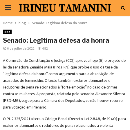
PRIMARY
MENU
Home
blog
Senado: Legítima defesa da honra
blog
Senado: Legítima defesa da honra
6 de julho de 2022
482
A Comissão de Constituição e Justiça (CCJ) aprovou hoje (6) o projeto de
lei da senadora Zenaide Maia (Pros-RN) que proíbe o uso da tese da
“legítima defesa da honra” como argumento para a absolvição de
acusados de feminicídio. O texto também exclui os atenuantes e
redutores de pena relacionados à “forte emoção” no caso de crimes
contra as mulheres. A proposta, relatada pelo senador Alexandre Silveira
(PSD-MG), segue para a Câmara dos Deputados, se não houver recurso
para votação em Plenário.
O PL 2.325/2021 altera o Código Penal (Decreto-Lei 2.848, de 1940) para
excluir os atenuantes e redutores de pena relacionados à violenta