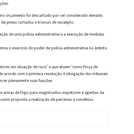
ções.
eiro orçamento foi descartado por ser considerado elevado.
s de pneus cortados e troncos de eucalipto.
ração de uma polícia administrativa e a execução de medidas
tou o exercício do poder de polícia administrativa no âmbito
idores em situação de risco” e que atuem “como força de
de acordo com a primeira resolução, é obrigação dos tribunais
xercer plenamente suas funções.
de armas de fogo para magistrados, inspetores e agentes da
 como proposta a realização de parcerias e convênios.