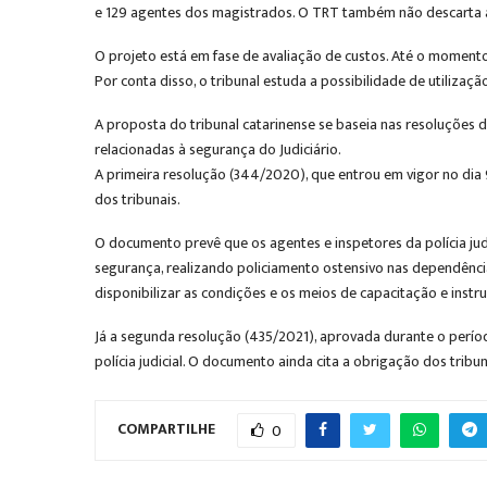
e 129 agentes dos magistrados. O TRT também não descarta a 
O projeto está em fase de avaliação de custos. Até o moment
Por conta disso, o tribunal estuda a possibilidade de utiliza
A proposta do tribunal catarinense se baseia nas resoluções 
relacionadas à segurança do Judiciário.
A primeira resolução (344/2020), que entrou em vigor no dia 
dos tribunais.
O documento prevê que os agentes e inspetores da polícia jud
segurança, realizando policiamento ostensivo nas dependência
disponibilizar as condições e os meios de capacitação e instr
Já a segunda resolução (435/2021), aprovada durante o perío
polícia judicial. O documento ainda cita a obrigação dos tri
COMPARTILHE
0