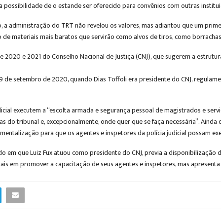
possibilidade de o estande ser oferecido para convênios com outras institui
o, a administração do TRT não revelou os valores, mas adiantou que um prim
ção de materiais mais baratos que servirão como alvos de tiros, como borracha
de 2020 e 2021 do Conselho Nacional de Justiça (CNJ), que sugerem a estrutu
9 de setembro de 2020, quando Dias Toffoli era presidente do CNJ, regulamen
icial executem a “escolta armada e segurança pessoal de magistrados e serv
s do tribunal e, excepcionalmente, onde quer que se faça necessária”. Ainda 
umentalização para que os agentes e inspetores da polícia judicial possam e
do em que Luiz Fux atuou como presidente do CNJ, previa a disponibilização 
bunais em promover a capacitação de seus agentes e inspetores, mas apresenta