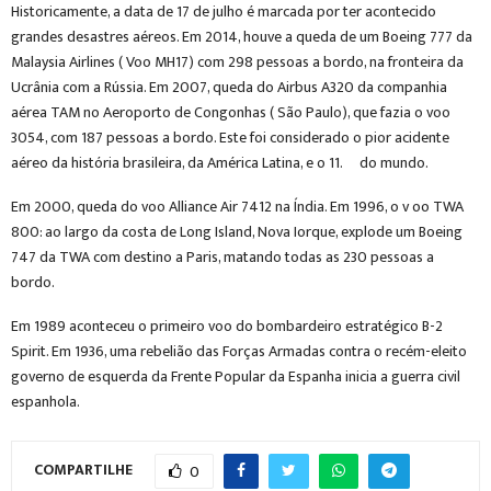
Historicamente, a data de 17 de julho é marcada por ter acontecido
grandes desastres aéreos. Em 2014, houve a queda de um Boeing 777 da
Malaysia Airlines ( Voo MH17) com 298 pessoas a bordo, na fronteira da
Ucrânia com a Rússia. Em 2007, queda do Airbus A320 da companhia
aérea TAM no Aeroporto de Congonhas ( São Paulo), que fazia o voo
3054, com 187 pessoas a bordo. Este foi considerado o pior acidente
aéreo da história brasileira, da América Latina, e o 11.º do mundo.
Em 2000, queda do voo Alliance Air 7412 na Índia. Em 1996, o v oo TWA
800: ao largo da costa de Long Island, Nova Iorque, explode um Boeing
747 da TWA com destino a Paris, matando todas as 230 pessoas a
bordo.
Em 1989 aconteceu o primeiro voo do bombardeiro estratégico B-2
Spirit. Em 1936, uma rebelião das Forças Armadas contra o recém-eleito
governo de esquerda da Frente Popular da Espanha inicia a guerra civil
espanhola.
COMPARTILHE
0