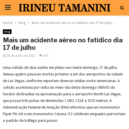
PRIMARY
MENU
Home
blog
Mais um acidente aéreo no fatídico dia 17 de julho
blog
Mais um acidente aéreo no fatídico dia
17 de julho
18 de julho de 2022
475
Uma colisão de dois aviões em pleno voo neste domingo, 17 de julho,
deixou quatro pessoas mortas próximo a um dos aeroportos da cidade
de Las Vegas, conforme reportam diversas mídias norte-americanas. A
colisão aconteceu por volta do meio-dia deste domingo (16h00 do
horário de Brasília) na aproximação para o aeroporto North Las Vegas,
que possui três pistas de dimensões 1.280, 1.524 e 1525 metros. A
Administração Federal de Aviação (FAA) informou que um monomotor
Piper PA-46 e um monomotor Cessna 172 colidiram enquanto percorriam
o padrão de tráfego para pouso.