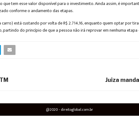
 que tem esse valor disponível para o investimento. Ainda assim, é important
lizado conforme o andamento das etapas.
ra carro) está custando por volta de R$ 2.714,16, enquanto quem optar por tir
o, partindo do princípio de que a pessoa não irá reprovar em nenhuma etapa – 
STM
Juiza manda
@2020 - direitoglobal.com.br