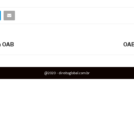
a OAB
OAB
@2020 - direitoglobal.com.br