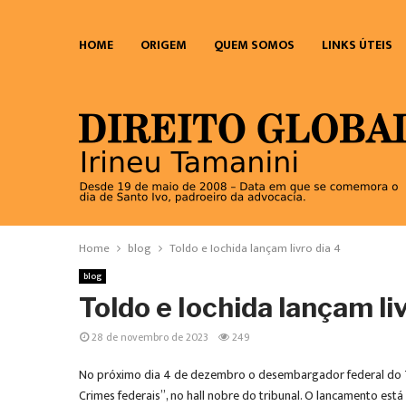
HOME
ORIGEM
QUEM SOMOS
LINKS ÚTEIS
Home
blog
Toldo e Iochida lançam livro dia 4
blog
Toldo e Iochida lançam liv
28 de novembro de 2023
249
No próximo dia 4 de dezembro o desembargador federal do TRF 
Crimes federais”, no hall nobre do tribunal. O lancamento est