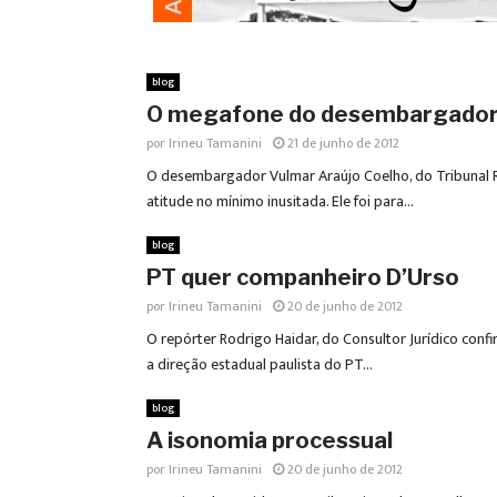
blog
O megafone do desembargado
por
Irineu Tamanini
21 de junho de 2012
O desembargador Vulmar Araújo Coelho, do Tribunal R
atitude no mínimo inusitada. Ele foi para...
blog
PT quer companheiro D’Urso
por
Irineu Tamanini
20 de junho de 2012
O repórter Rodrigo Haidar, do Consultor Jurídico conf
a direção estadual paulista do PT...
blog
A isonomia processual
por
Irineu Tamanini
20 de junho de 2012