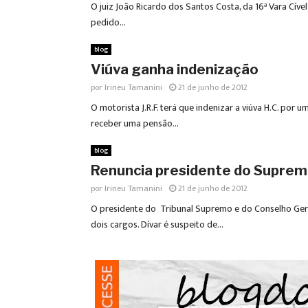
O juiz João Ricardo dos Santos Costa, da 16ª Vara Cíve
pedido...
blog
Viúva ganha indenização
por
Irineu Tamanini
21 de junho de 2012
O motorista J.R.F. terá que indenizar a viúva H.C. por 
receber uma pensão...
blog
Renuncia presidente do Supre
por
Irineu Tamanini
21 de junho de 2012
O presidente do Tribunal Supremo e do Conselho Geral
dois cargos. Dívar é suspeito de...