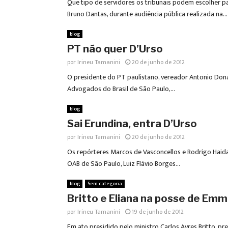
Que tipo de servidores os tribunais podem escolher p
Bruno Dantas, durante audiência pública realizada na...
blog
PT não quer D’Urso
por
Irineu Tamanini
20 de junho de 2012
O presidente do PT paulistano, vereador Antonio Don
Advogados do Brasil de São Paulo,...
blog
Sai Erundina, entra D’Urso
por
Irineu Tamanini
20 de junho de 2012
Os repórteres Marcos de Vasconcellos e Rodrigo Haidar
OAB de São Paulo, Luiz Flávio Borges...
blog
Sem categoria
Britto e Eliana na posse de Em
por
Irineu Tamanini
19 de junho de 2012
Em ato presidido pelo ministro Carlos Ayres Britto, p