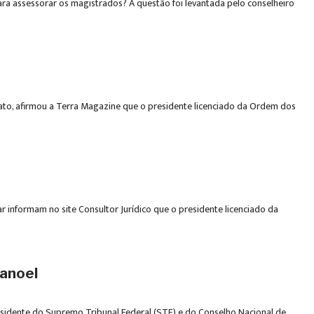
ara assessorar os magistrados? A questão foi levantada pelo conselheiro
ato, afirmou a Terra Magazine que o presidente licenciado da Ordem dos
 informam no site Consultor Jurídico que o presidente licenciado da
manoel
residente do Supremo Tribunal Federal (STF) e do Conselho Nacional de